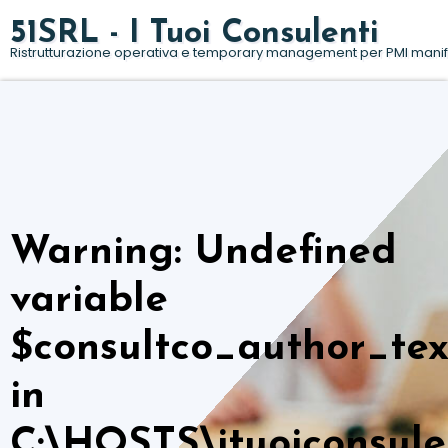
Salta
51SRL - I Tuoi Consulenti
al
Ristrutturazione operativa e temporary management per PMI manif
contenuto
Warning
: Undefined
variable
$consultco_author_tex
in
C:\HOSTS\ituoiconsulent