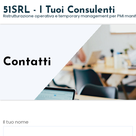
Salta
51SRL - I Tuoi Consulenti
al
Ristrutturazione operativa e temporary management per PMI manif
contenuto
Contatti
Il tuo nome