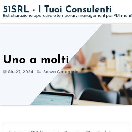
Salta
51SRL - I Tuoi Consulenti
al
Ristrutturazione operativa e temporary management per PMI manif
contenuto
Uno a molti
Giu 27, 2024
Senza Categoria